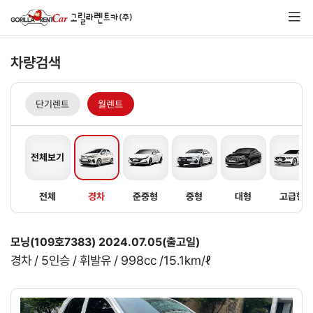
차량검색
단기렌트
월렌트
전체보기
전체
경차
준중형
중형
대형
고급형
모닝(109호7383) 2024.07.05(출고일)
경차 / 5인승 / 휘발유 / 998cc /15.1km/ℓ