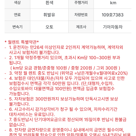
흰색
km
색상
주행거리
휘발유
109호7383
연료
차량번호
오토
기아자동차
변속기
제조사
* 월렌트 특별약관*
1. 운전자는 만26세 이상인자로 2인까지 계약가능하며, 계약자외
사고시 보험처리 불가합니다.
2. 1개월 약정주행거리 있으며, 초과시 Km당 100~300원 부과
됩니다.
( km당 요금 경형/준중형 100원 / 중형 200원 / 그외 300원 )
3. 약정 월 렌트 중도 반납시 (위약금 =남은개월수x월대여료x20%)
4. 보험은 대인/대물/자손/자차 모두 가입되어 있으며 사고로 인한
보험접수시 면책금 각각 50만원 입니다. (단,대형차,수입차.
수입오토바이 대물면책금 100만원) 면책금 입금후 보험접수
가능합니다.
5. 자차보험은 300만원까지 보상가능하며 단독사고시엔 보상
불가합니다.
6. 사고수리시 감가상각비가 청구 될 수 있으며, 자차수리기간
대차서비스는 유료입니다.
7. 중도반납시 단기대여요금으로 정산되며 15일이후 반납시 환불금
없습니다.
8. 전차량 금연차량으로 운영중이니 실내에서의 금연은 필수이며,
흡연 및 반려동물 탑승으로 인한 악취/얼룩등 오염시 실내크리닝 비용