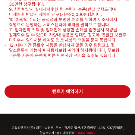
30만원 청구됩니다.
9. 차량반납시 실내세차후(차량 수령시 수준)반납 부탁드리며
미세차후 반납시 세차비 청구(기본20,000원)합니다.
10. 차량의 수리는 공정성과 투명한 처리를 위하여 제조사에서
직영으로 운영하는 서비스센터에 의뢰를 원칙으로 합니다.
11. 임차인의 귀책 및 임대인에 상당한 손해를 입혔을시 차량을
강제회수 할 수 있으며 차량내 물품은 임대인 창고에 15일간 보관후
미회수시 임의처분 하여도 민.형사상의 책임을 묻지 못합니다.
12. 대여기간 종료후 차량을 반납하지 않을 경우 횡령고소 및
말소등록이 가능하여 자동차보험 계약이 해지됨에 따라, 무보험
무등록 자동차 운행에 따른 민형사상 책임을 질수도 있습니다.
렌트카 예약하기
고릴라렌트카(주) 대표 : 송경훈 주소 : 경기도 일산서구 중앙로 1406, 507(주엽동,
한솔코아제5층) 대표전화 :
1566-8807